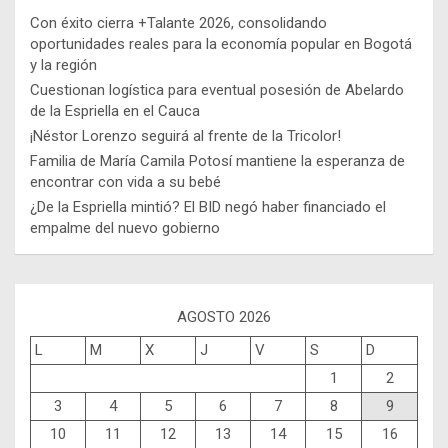
Con éxito cierra +Talante 2026, consolidando
oportunidades reales para la economía popular en Bogotá
y la región
Cuestionan logística para eventual posesión de Abelardo
de la Espriella en el Cauca
¡Néstor Lorenzo seguirá al frente de la Tricolor!
Familia de María Camila Potosí mantiene la esperanza de
encontrar con vida a su bebé
¿De la Espriella mintió? El BID negó haber financiado el
empalme del nuevo gobierno
AGOSTO 2026
L
M
X
J
V
S
D
1
2
3
4
5
6
7
8
9
10
11
12
13
14
15
16