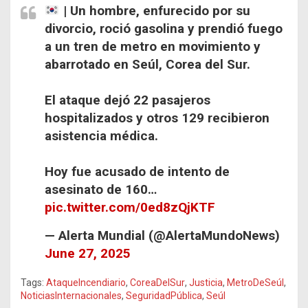
| Un hombre, enfurecido por su
divorcio, roció gasolina y prendió fuego
a un tren de metro en movimiento y
abarrotado en Seúl, Corea del Sur.
El ataque dejó 22 pasajeros
hospitalizados y otros 129 recibieron
asistencia médica.
Hoy fue acusado de intento de
asesinato de 160…
pic.twitter.com/0ed8zQjKTF
— Alerta Mundial (@AlertaMundoNews)
June 27, 2025
Tags:
AtaqueIncendiario
,
CoreaDelSur
,
Justicia
,
MetroDeSeúl
,
NoticiasInternacionales
,
SeguridadPública
,
Seúl