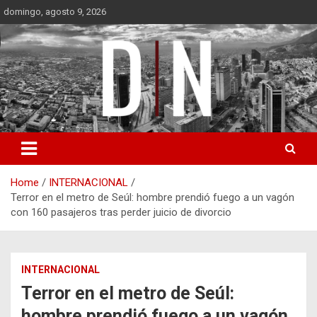
Skip
domingo, agosto 9, 2026
to
content
Diámetro Noticias
Home
INTERNACIONAL
Terror en el metro de Seúl: hombre prendió fuego a un vagón
con 160 pasajeros tras perder juicio de divorcio
INTERNACIONAL
Terror en el metro de Seúl:
hombre prendió fuego a un vagón