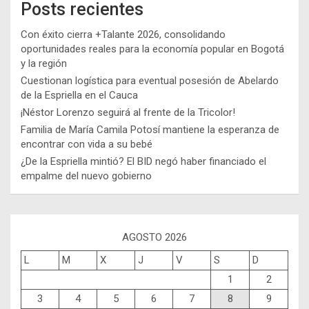
Posts recientes
Con éxito cierra +Talante 2026, consolidando
oportunidades reales para la economía popular en Bogotá
y la región
Cuestionan logística para eventual posesión de Abelardo
de la Espriella en el Cauca
¡Néstor Lorenzo seguirá al frente de la Tricolor!
Familia de María Camila Potosí mantiene la esperanza de
encontrar con vida a su bebé
¿De la Espriella mintió? El BID negó haber financiado el
empalme del nuevo gobierno
AGOSTO 2026
L
M
X
J
V
S
D
1
2
3
4
5
6
7
8
9