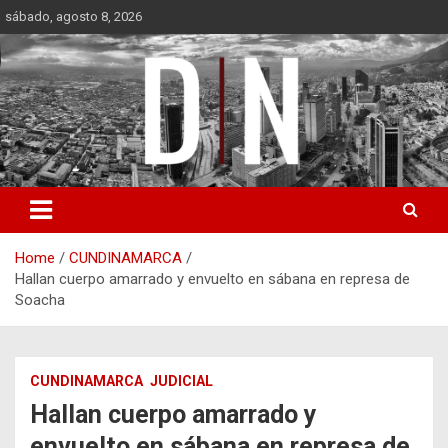
Skip
sábado, agosto 8, 2026
to
content
Diámetro Noticias
Home
CUNDINAMARCA
Hallan cuerpo amarrado y envuelto en sábana en represa de
Soacha
CUNDINAMARCA
JUDICIAL
Hallan cuerpo amarrado y
envuelto en sábana en represa de