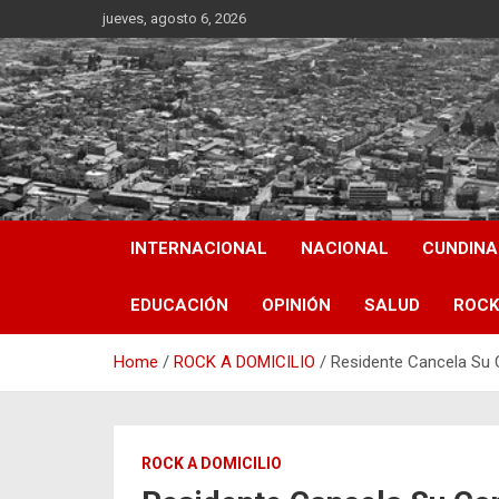
Skip
jueves, agosto 6, 2026
to
content
INTERNACIONAL
NACIONAL
CUNDIN
EDUCACIÓN
OPINIÓN
SALUD
ROCK
Home
ROCK A DOMICILIO
Residente Cancela Su 
ROCK A DOMICILIO