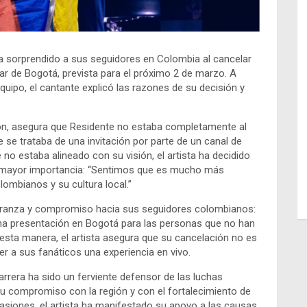
ha sorprendido a sus seguidores en Colombia al cancelar
ar de Bogotá, prevista para el próximo 2 de marzo. A
quipo, el cantante explicó las razones de su decisión y
ón, asegura que Residente no estaba completamente al
e se trataba de una invitación por parte de un canal de
e no estaba alineado con su visión, el artista ha decidido
e mayor importancia: “Sentimos que es mucho más
olombianos y su cultura local.”
eranza y compromiso hacia sus seguidores colombianos:
presentación en Bogotá para las personas que no han
 esta manera, el artista asegura que su cancelación no es
cer a sus fanáticos una experiencia en vivo.
arrera ha sido un ferviente defensor de las luchas
 su compromiso con la región y con el fortalecimiento de
ocasiones, el artista ha manifestado su apoyo a las causas