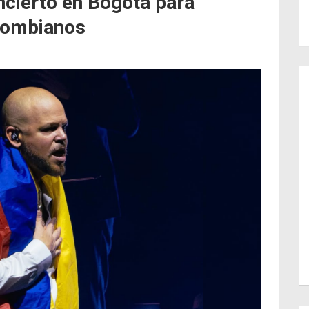
ncierto en Bogotá para
olombianos