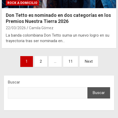
ROCK A DOMICILIO
Don Tetto es nominado en dos categorías en los
Premios Nuestra Tierra 2026
22/03/2026
Camila Gómez
La banda colombiana Don Tetto suma un nuevo logro en su
trayectoria tras ser nominada en…
Paginación
1
2
…
11
Next
de
entradas
Buscar
Buscar