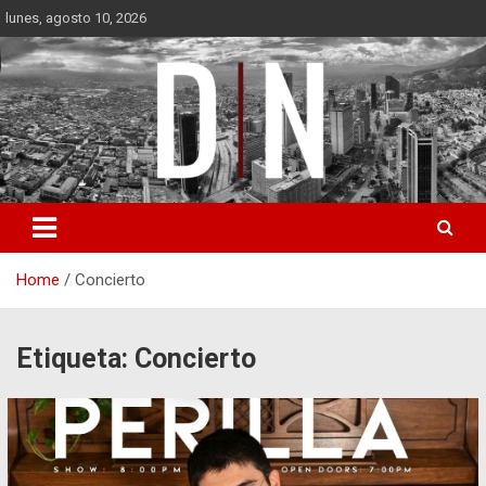
Skip
lunes, agosto 10, 2026
to
content
Diámetro Noticias
Home
Concierto
Etiqueta:
Concierto