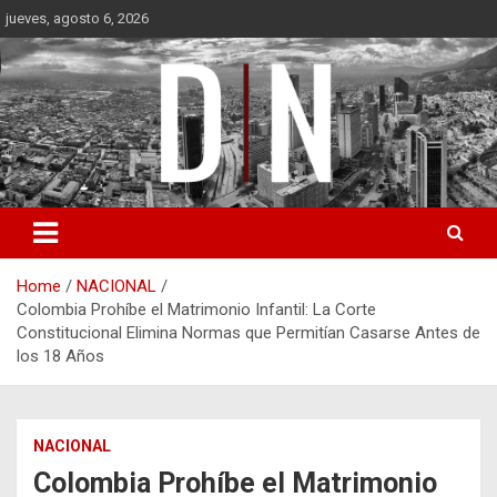
Skip
jueves, agosto 6, 2026
to
content
Diámetro Noticias
Home
NACIONAL
Colombia Prohíbe el Matrimonio Infantil: La Corte
Constitucional Elimina Normas que Permitían Casarse Antes de
los 18 Años
NACIONAL
Colombia Prohíbe el Matrimonio