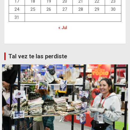
17
18
19
20
21
22
23
24
25
26
27
28
29
30
31
« Jul
Tal vez te las perdiste