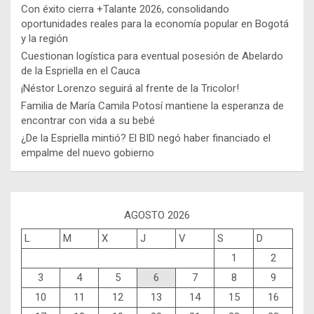
Con éxito cierra +Talante 2026, consolidando
oportunidades reales para la economía popular en Bogotá
y la región
Cuestionan logística para eventual posesión de Abelardo
de la Espriella en el Cauca
¡Néstor Lorenzo seguirá al frente de la Tricolor!
Familia de María Camila Potosí mantiene la esperanza de
encontrar con vida a su bebé
¿De la Espriella mintió? El BID negó haber financiado el
empalme del nuevo gobierno
AGOSTO 2026
L
M
X
J
V
S
D
1
2
3
4
5
6
7
8
9
10
11
12
13
14
15
16