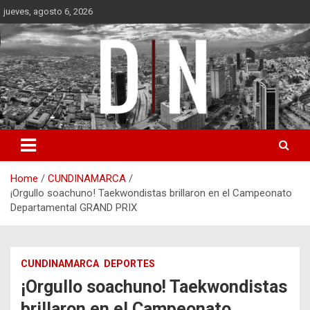
Skip
jueves, agosto 6, 2026
to
content
Diámetro Noticias
Home
CUNDINAMARCA
¡Orgullo soachuno! Taekwondistas brillaron en el Campeonato
Departamental GRAND PRIX
CUNDINAMARCA
DEPORTES
¡Orgullo soachuno! Taekwondistas
brillaron en el Campeonato