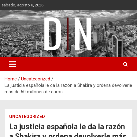
Skip
sábado, agosto 8, 2026
to
content
Diámetro Noticias
Home
Uncategorized
La justicia española le da la razón a Shakira y ordena devolverle
más de 60 millones de euros
UNCATEGORIZED
La justicia española le da la razón
a Shakira y ordena devolverle más