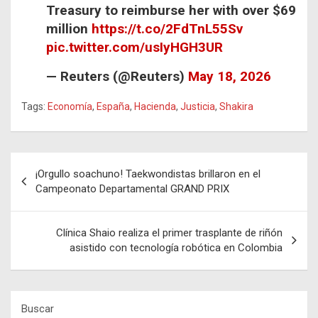
Treasury to reimburse her with over $69
million
https://t.co/2FdTnL55Sv
pic.twitter.com/usIyHGH3UR
— Reuters (@Reuters)
May 18, 2026
Tags:
Economía
,
España
,
Hacienda
,
Justicia
,
Shakira
Navegación
¡Orgullo soachuno! Taekwondistas brillaron en el
de
Campeonato Departamental GRAND PRIX
entradas
Clínica Shaio realiza el primer trasplante de riñón
asistido con tecnología robótica en Colombia
Buscar