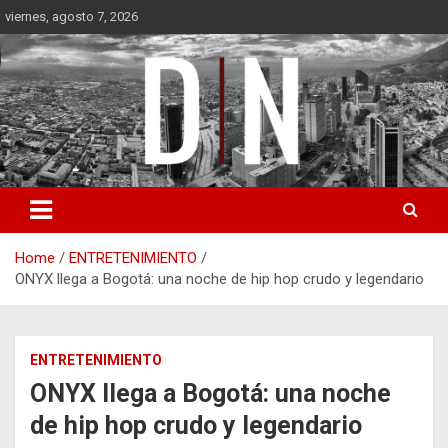
Skip
viernes, agosto 7, 2026
to
content
Diámetro Noticias
Home
ENTRETENIMIENTO
ONYX llega a Bogotá: una noche de hip hop crudo y legendario
ENTRETENIMIENTO
ONYX llega a Bogotá: una noche
de hip hop crudo y legendario