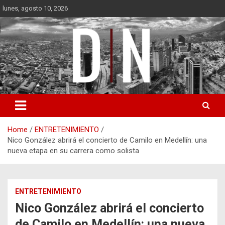
Skip
lunes, agosto 10, 2026
to
content
Diámetro Noticias
Home
ENTRETENIMIENTO
Nico González abrirá el concierto de Camilo en Medellín: una
nueva etapa en su carrera como solista
ENTRETENIMIENTO
Nico González abrirá el concierto
de Camilo en Medellín: una nueva