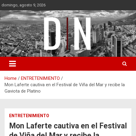
Skip
domingo, agosto 9, 2026
to
content
Diámetro Noticias
Home
ENTRETENIMIENTO
Mon Laferte cautiva en el Festival de Viña del Mar y recibe la
Gaviota de Platino
ENTRETENIMIENTO
Mon Laferte cautiva en el Festival
de Viña del Mar y recibe la