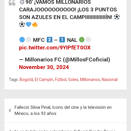
90' ¡VAMOS MILLONARIOS
CARAJOOOOOOOOOO! ¡LOS 3 PUNTOS
SON AZULES EN EL CAMPIIIIIIIIIIIIIIÍN!
MFC
–
NAL
pic.twitter.com/9YIPfET0OX
— Millonarios FC (@MillosFCoficial)
November 30, 2024
Tags:
Bogotá
,
El Campín
,
Fútbol
,
Goles
,
Millonarios
,
Nacional
Navegación
Falleció Silvia Pinal, ícono del cine y la televisión en
de
México, a los 93 años
entradas