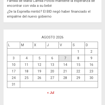
Familia de María Camila Potosí mantiene la esperanza de
encontrar con vida a su bebé
¿De la Espriella mintió? El BID negó haber financiado el
empalme del nuevo gobierno
AGOSTO 2026
L
M
X
J
V
S
D
1
2
3
4
5
6
7
8
9
10
11
12
13
14
15
16
17
18
19
20
21
22
23
24
25
26
27
28
29
30
31
« Jul