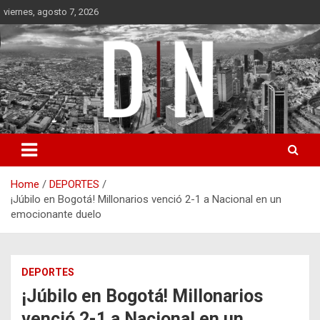
Skip
viernes, agosto 7, 2026
to
content
Diámetro Noticias
Home
DEPORTES
¡Júbilo en Bogotá! Millonarios venció 2-1 a Nacional en un
emocionante duelo
DEPORTES
¡Júbilo en Bogotá! Millonarios
venció 2-1 a Nacional en un