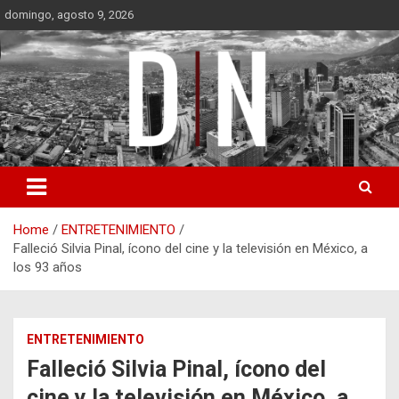
Skip
domingo, agosto 9, 2026
to
content
Diámetro Noticias
Home
ENTRETENIMIENTO
Falleció Silvia Pinal, ícono del cine y la televisión en México, a
los 93 años
ENTRETENIMIENTO
Falleció Silvia Pinal, ícono del
cine y la televisión en México, a