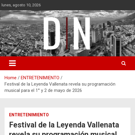
Skip
lunes, agosto 10, 2026
to
content
Diámetro Noticias
Home
ENTRETENIMIENTO
Festival de la Leyenda Vallenata revela su programación
musical para el 1° y 2 de mayo de 2026
ENTRETENIMIENTO
Festival de la Leyenda Vallenata
revela su programación musical