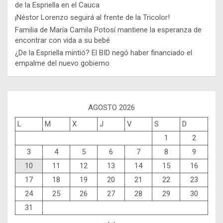
de la Espriella en el Cauca
¡Néstor Lorenzo seguirá al frente de la Tricolor!
Familia de María Camila Potosí mantiene la esperanza de
encontrar con vida a su bebé
¿De la Espriella mintió? El BID negó haber financiado el
empalme del nuevo gobierno
AGOSTO 2026
L
M
X
J
V
S
D
1
2
3
4
5
6
7
8
9
10
11
12
13
14
15
16
17
18
19
20
21
22
23
24
25
26
27
28
29
30
31