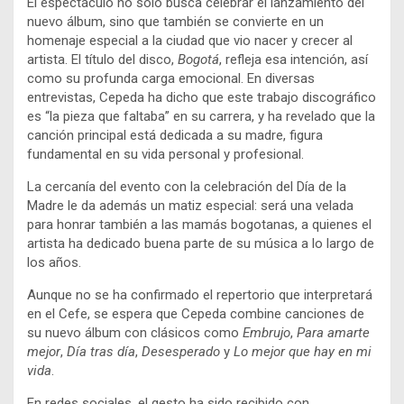
El espectáculo no solo busca celebrar el lanzamiento del
nuevo álbum, sino que también se convierte en un
homenaje especial a la ciudad que vio nacer y crecer al
artista. El título del disco,
Bogotá
, refleja esa intención, así
como su profunda carga emocional. En diversas
entrevistas, Cepeda ha dicho que este trabajo discográfico
es “la pieza que faltaba” en su carrera, y ha revelado que la
canción principal está dedicada a su madre, figura
fundamental en su vida personal y profesional.
La cercanía del evento con la celebración del Día de la
Madre le da además un matiz especial: será una velada
para honrar también a las mamás bogotanas, a quienes el
artista ha dedicado buena parte de su música a lo largo de
los años.
Aunque no se ha confirmado el repertorio que interpretará
en el Cefe, se espera que Cepeda combine canciones de
su nuevo álbum con clásicos como
Embrujo
,
Para amarte
mejor
,
Día tras día
,
Desesperado
y
Lo mejor que hay en mi
vida
.
En redes sociales, el gesto ha sido recibido con