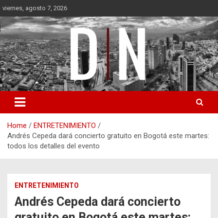
Skip
viernes, agosto 7, 2026
to
content
Diámetro Noticias
Home
ENTRETENIMIENTO
Andrés Cepeda dará concierto gratuito en Bogotá este martes:
todos los detalles del evento
ENTRETENIMIENTO
Andrés Cepeda dará concierto
gratuito en Bogotá este martes: