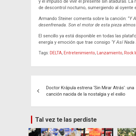
y el impulso de vivir el presente sin ataduras. L
de descontrol nocturno, sumergiendo al oyente 
Armando Steiner comenta sobre la canción: “
Y A
desenfrenada. Son el motor de esta pieza atmosf
El sencillo ya está disponible en todas las plataf
energía y emoción que trae consigo
‘Y Así Nada
Tags:
DELTA
,
Entretenimiento
,
Lanzamiento
,
Rock I
Navegación
Doctor Krápula estrena ‘Sin Mirar Atrás’: una
de
canción nacida de la nostalgia y el exilio
entradas
Tal vez te las perdiste