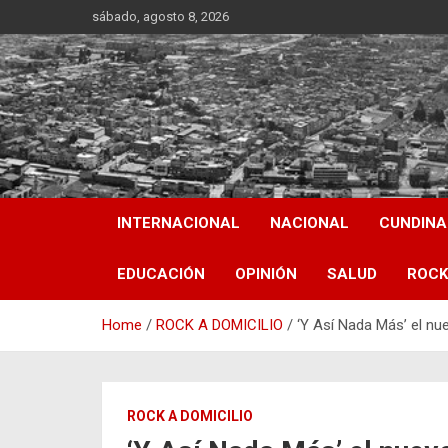
Skip
sábado, agosto 8, 2026
to
content
INTERNACIONAL
NACIONAL
CUNDIN
EDUCACIÓN
OPINIÓN
SALUD
ROCK
Home
ROCK A DOMICILIO
‘Y Así Nada Más’ el nu
ROCK A DOMICILIO