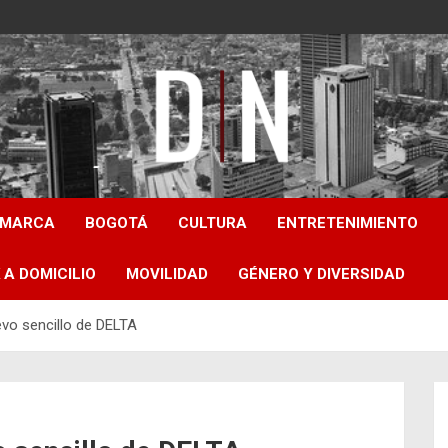
Diámetro Noticias
AMARCA
BOGOTÁ
CULTURA
ENTRETENIMIENTO
 A DOMICILIO
MOVILIDAD
GÉNERO Y DIVERSIDAD
evo sencillo de DELTA