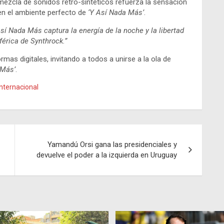
a mezcla de sonidos retro-sintéticos refuerza la sensación
en el ambiente perfecto de
‘Y Así Nada Más’
.
sí Nada Más captura la energía de la noche y la libertad
érica de Synthrock.”
ormas digitales, invitando a todos a unirse a la ola de
 Más’
.
nternacional
Yamandú Orsi gana las presidenciales y
devuelve el poder a la izquierda en Uruguay