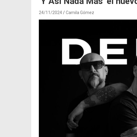
‘Y Así Nada Más’ el nuev
24/11/2024
Camila Gómez