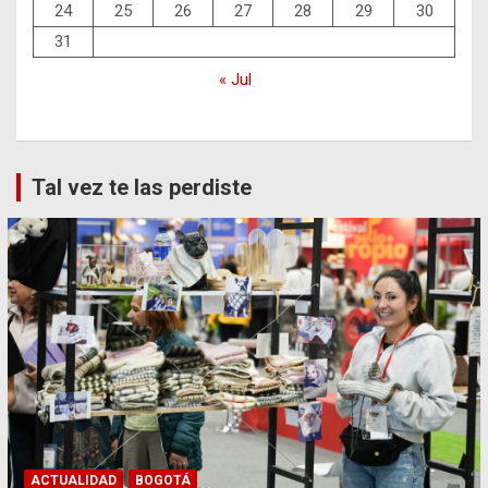
24
25
26
27
28
29
30
31
« Jul
Tal vez te las perdiste
ACTUALIDAD
BOGOTÁ