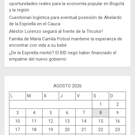
oportunidades reales para la economía popular en Bogotá
y la región
Cuestionan logística para eventual posesión de Abelardo
de la Espriella en el Cauca
¡Néstor Lorenzo seguirá al frente de la Tricolor!
Familia de María Camila Potosí mantiene la esperanza de
encontrar con vida a su bebé
¿De la Espriella mintió? El BID negó haber financiado el
empalme del nuevo gobierno
AGOSTO 2026
L
M
X
J
V
S
D
1
2
3
4
5
6
7
8
9
10
11
12
13
14
15
16
17
18
19
20
21
22
23