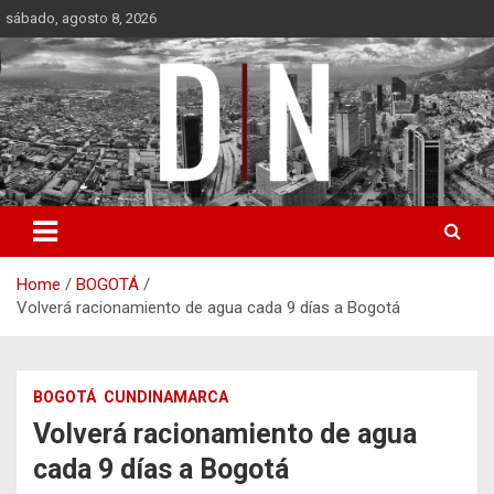
Skip
sábado, agosto 8, 2026
to
content
Diámetro Noticias
Home
BOGOTÁ
Volverá racionamiento de agua cada 9 días a Bogotá
BOGOTÁ
CUNDINAMARCA
Volverá racionamiento de agua
cada 9 días a Bogotá