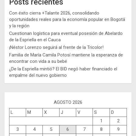
Posts recientes
Con éxito cierra +Talante 2026, consolidando
oportunidades reales para la economía popular en Bogotá
y la región
Cuestionan logística para eventual posesión de Abelardo
de la Espriella en el Cauca
¡Néstor Lorenzo seguirá al frente de la Tricolor!
Familia de María Camila Potosí mantiene la esperanza de
encontrar con vida a su bebé
¿De la Espriella mintió? El BID negó haber financiado el
empalme del nuevo gobierno
AGOSTO 2026
L
M
X
J
V
S
D
1
2
3
4
5
6
7
8
9