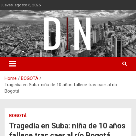
Skip
jueves, agosto 6, 2026
to
content
Diámetro Noticias
Home
BOGOTÁ
Tragedia en Suba: niña de 10 años fallece tras caer al río
Bogotá
BOGOTÁ
Tragedia en Suba: niña de 10 años
fallece tras caer al río Bogotá