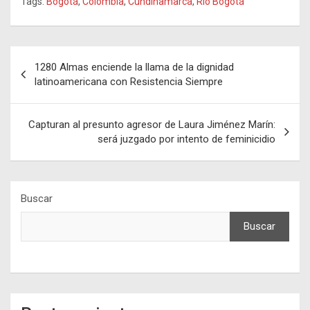
Tags:
Bogotá
,
Colombia
,
Cundinamarca
,
Rio Bogotá
Navegación
1280 Almas enciende la llama de la dignidad
de
latinoamericana con Resistencia Siempre
entradas
Capturan al presunto agresor de Laura Jiménez Marín:
será juzgado por intento de feminicidio
Buscar
Buscar