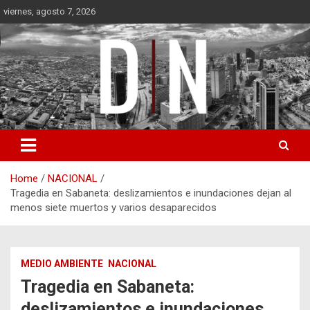
Skip
viernes, agosto 7, 2026
to
content
Diámetro Noticias
Home
NACIONAL
Tragedia en Sabaneta: deslizamientos e inundaciones dejan al
menos siete muertos y varios desaparecidos
MEDIO AMBIENTE
NACIONAL
Tragedia en Sabaneta:
deslizamientos e inundaciones