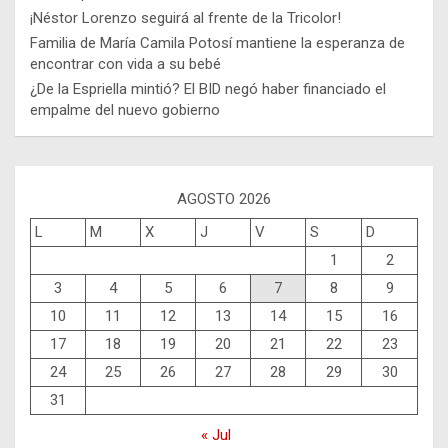
¡Néstor Lorenzo seguirá al frente de la Tricolor!
Familia de María Camila Potosí mantiene la esperanza de
encontrar con vida a su bebé
¿De la Espriella mintió? El BID negó haber financiado el
empalme del nuevo gobierno
AGOSTO 2026
L
M
X
J
V
S
D
1
2
3
4
5
6
7
8
9
10
11
12
13
14
15
16
17
18
19
20
21
22
23
24
25
26
27
28
29
30
31
« Jul