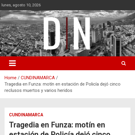
Skip
lunes, agosto 10, 2026
to
content
Diámetro Noticias
Home
CUNDINAMARCA
Tragedia en Funza: motín en estación de Policía dejó cinco
reclusos muertos y varios heridos
CUNDINAMARCA
Tragedia en Funza: motín en
estación de Policía dejó cinco