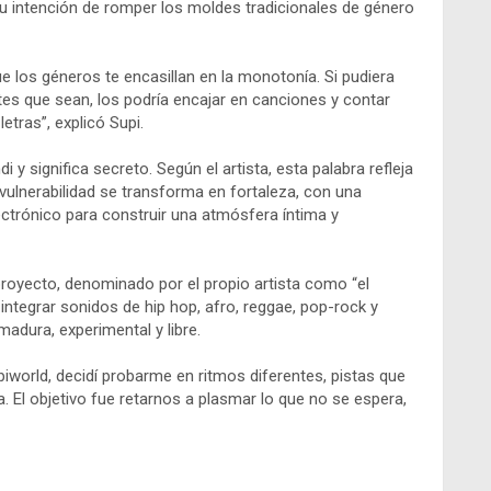
su intención de romper los moldes tradicionales de género
 los géneros te encasillan en la monotonía. Si pudiera
es que sean, los podría encajar en canciones y contar
etras”, explicó Supi.
ndi y significa secreto. Según el artista, esta palabra refleja
 vulnerabilidad se transforma en fortaleza, con una
lectrónico para construir una atmósfera íntima y
proyecto, denominado por el propio artista como “el
integrar sonidos de hip hop, afro, reggae, pop-rock y
adura, experimental y libre.
piworld, decidí probarme en ritmos diferentes, pistas que
a. El objetivo fue retarnos a plasmar lo que no se espera,