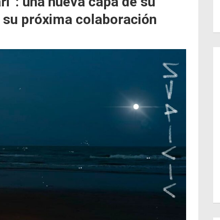
ri”: una nueva capa de su
 su próxima colaboración