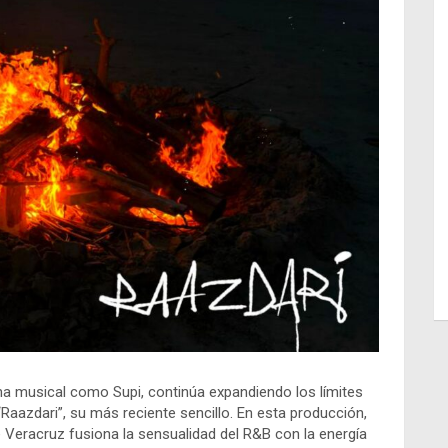
ena musical como Supi, continúa expandiendo los límites
“Raazdari”, su más reciente sencillo. En esta producción,
e Veracruz fusiona la sensualidad del R&B con la energía