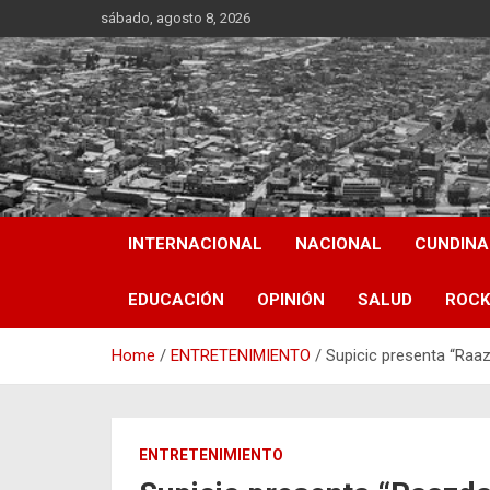
Skip
sábado, agosto 8, 2026
to
content
INTERNACIONAL
NACIONAL
CUNDIN
EDUCACIÓN
OPINIÓN
SALUD
ROCK
Home
ENTRETENIMIENTO
Supicic presenta “Raa
ENTRETENIMIENTO