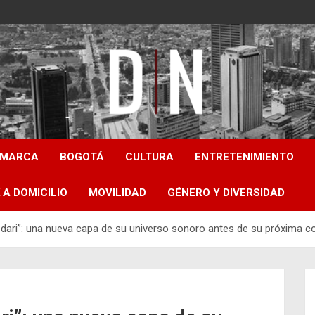
Diámetro Noticias
AMARCA
BOGOTÁ
CULTURA
ENTRETENIMIENTO
 A DOMICILIO
MOVILIDAD
GÉNERO Y DIVERSIDAD
zdari”: una nueva capa de su universo sonoro antes de su próxima c