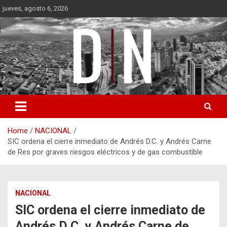
Skip
jueves, agosto 6, 2026
to
content
Diámetro Noticias
Home
NACIONAL
SIC ordena el cierre inmediato de Andrés D.C. y Andrés Carne
de Res por graves riesgos eléctricos y de gas combustible
NACIONAL
SIC ordena el cierre inmediato de
Andrés D.C. y Andrés Carne de