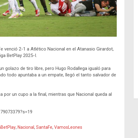
 venció 2-1 a Atlético Nacional en el Atanasio Girardot,
iga BetPlay 2025-I.
n golazo de tiro libre, pero Hugo Rodallega igualó para
ando todo apuntaba a un empate, llegó el tanto salvador de
a por un cupo a la final, mientras que Nacional queda al
8879073379?s=19
aBetPlay
,
Nacional
,
SantaFe
,
VamosLeones