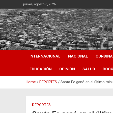
Skip
jueves, agosto 6, 2026
to
content
INTERNACIONAL
NACIONAL
CUNDIN
EDUCACIÓN
OPINIÓN
SALUD
ROCK
Home
DEPORTES
Santa Fe ganó en el último minu
DEPORTES