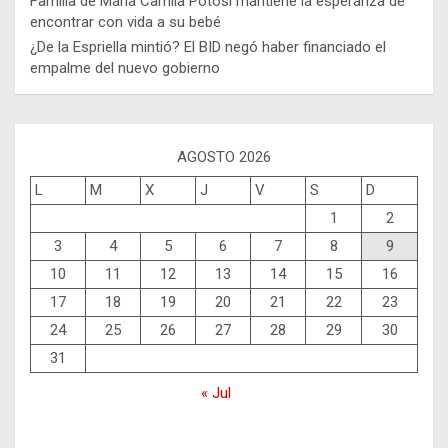
Familia de María Camila Potosí mantiene la esperanza de
encontrar con vida a su bebé
¿De la Espriella mintió? El BID negó haber financiado el
empalme del nuevo gobierno
AGOSTO 2026
L
M
X
J
V
S
D
1
2
3
4
5
6
7
8
9
10
11
12
13
14
15
16
17
18
19
20
21
22
23
24
25
26
27
28
29
30
31
« Jul