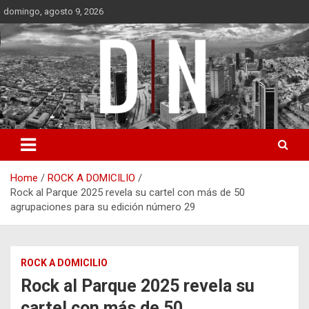
Skip
domingo, agosto 9, 2026
to
content
Diámetro Noticias
Home
ROCK A DOMICILIO
Rock al Parque 2025 revela su cartel con más de 50
agrupaciones para su edición número 29
ROCK A DOMICILIO
Rock al Parque 2025 revela su
cartel con más de 50