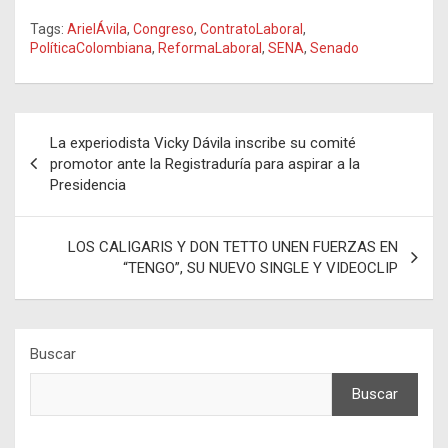
Tags:
ArielÁvila
,
Congreso
,
ContratoLaboral
,
PolíticaColombiana
,
ReformaLaboral
,
SENA
,
Senado
Navegación
La experiodista Vicky Dávila inscribe su comité
de
promotor ante la Registraduría para aspirar a la
Presidencia
entradas
LOS CALIGARIS Y DON TETTO UNEN FUERZAS EN
“TENGO”, SU NUEVO SINGLE Y VIDEOCLIP
Buscar
Buscar