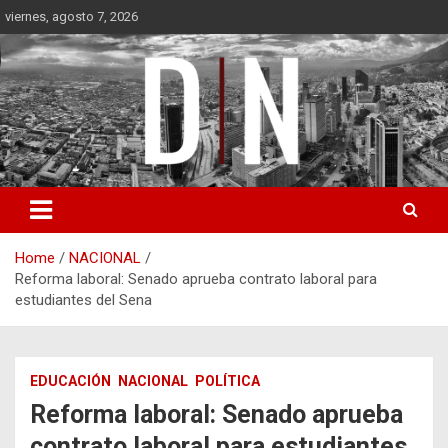
Skip
viernes, agosto 7, 2026
to
content
Diámetro Noticias
Home
NACIONAL
Reforma laboral: Senado aprueba contrato laboral para
estudiantes del Sena
EDUCACIÓN
NACIONAL
POLÍTICA
Reforma laboral: Senado aprueba
contrato laboral para estudiantes