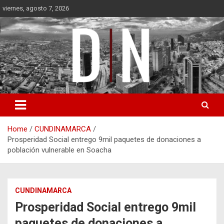
Skip
viernes, agosto 7, 2026
to
content
Diámetro Noticias
Home
CUNDINAMARCA
Prosperidad Social entrego 9mil paquetes de donaciones a
población vulnerable en Soacha
CUNDINAMARCA
Prosperidad Social entrego 9mil
paquetes de donaciones a