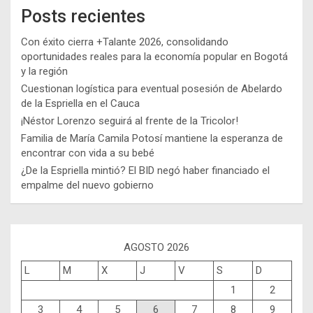
Posts recientes
Con éxito cierra +Talante 2026, consolidando
oportunidades reales para la economía popular en Bogotá
y la región
Cuestionan logística para eventual posesión de Abelardo
de la Espriella en el Cauca
¡Néstor Lorenzo seguirá al frente de la Tricolor!
Familia de María Camila Potosí mantiene la esperanza de
encontrar con vida a su bebé
¿De la Espriella mintió? El BID negó haber financiado el
empalme del nuevo gobierno
AGOSTO 2026
L
M
X
J
V
S
D
1
2
3
4
5
6
7
8
9