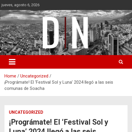
Skip
jueves, agosto 6, 2026
to
content
Diámetro Noticias
Home
Uncategorized
¡Prográmate! El ‘Festival Sol y Luna’ 2024 llegó a las seis
comunas de Soacha
UNCATEGORIZED
¡Prográmate! El ‘Festival Sol y
Luna’ 2024 llegó a las seis