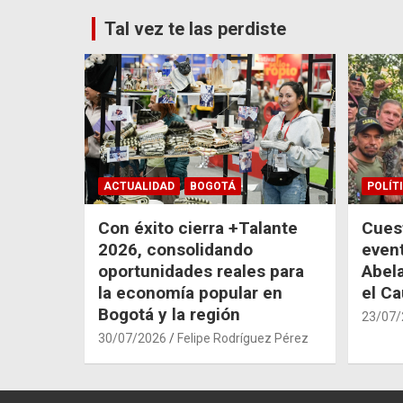
Tal vez te las perdiste
ACTUALIDAD
BOGOTÁ
POLÍT
Con éxito cierra +Talante
Cuest
2026, consolidando
even
oportunidades reales para
Abela
la economía popular en
el C
Bogotá y la región
23/07/
30/07/2026
Felipe Rodríguez Pérez