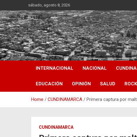
Skip
sábado, agosto 8, 2026
to
content
INTERNACIONAL
NACIONAL
CUNDIN
EDUCACIÓN
OPINIÓN
SALUD
ROCK
Home
CUNDINAMARCA
Primera captura por malt
CUNDINAMARCA