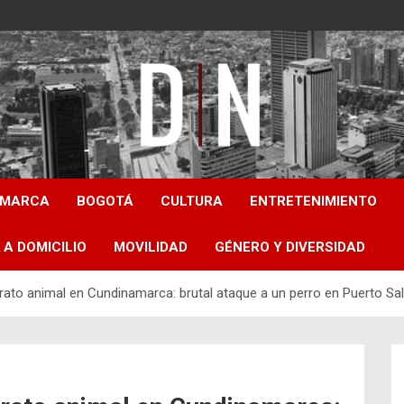
Diámetro Noticias
AMARCA
BOGOTÁ
CULTURA
ENTRETENIMIENTO
 A DOMICILIO
MOVILIDAD
GÉNERO Y DIVERSIDAD
rato animal en Cundinamarca: brutal ataque a un perro en Puerto Sa