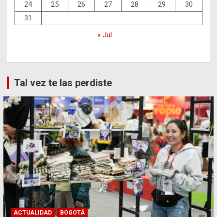
24
25
26
27
28
29
30
31
« Jul
Tal vez te las perdiste
ACTUALIDAD
BOGOTÁ