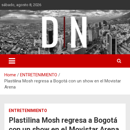
Skip
sábado, agosto 8, 2026
to
content
Diámetro Noticias
Home
ENTRETENIMIENTO
Plastilina Mosh regresa a Bogotá con un show en el Movistar
Arena
ENTRETENIMIENTO
Plastilina Mosh regresa a Bogotá
con un show en el Movistar Arena