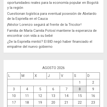
oportunidades reales para la economía popular en Bogotá
y la región
Cuestionan logística para eventual posesión de Abelardo
de la Espriella en el Cauca
¡Néstor Lorenzo seguirá al frente de la Tricolor!
Familia de María Camila Potosí mantiene la esperanza de
encontrar con vida a su bebé
¿De la Espriella mintió? El BID negó haber financiado el
empalme del nuevo gobierno
AGOSTO 2026
L
M
X
J
V
S
D
1
2
3
4
5
6
7
8
9
10
11
12
13
14
15
16
17
18
19
20
21
22
23