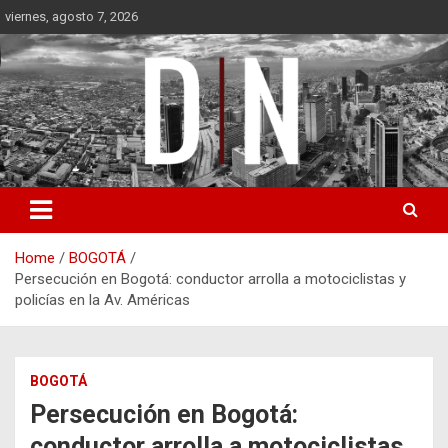
Skip
viernes, agosto 7, 2026
to
content
Diámetro Noticias
Home
BOGOTÁ
Persecución en Bogotá: conductor arrolla a motociclistas y
policías en la Av. Américas
BOGOTÁ
Persecución en Bogotá:
conductor arrolla a motociclistas