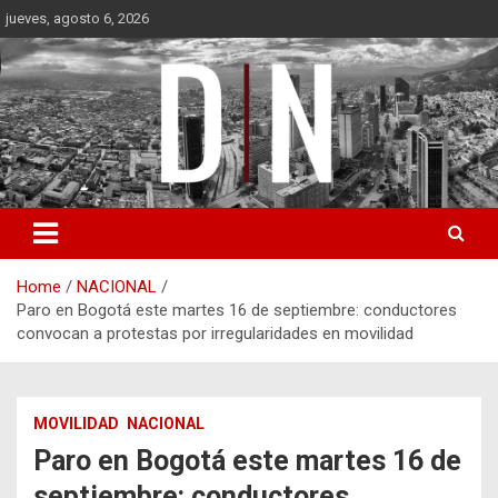
Skip
jueves, agosto 6, 2026
to
content
Diámetro Noticias
Home
NACIONAL
Paro en Bogotá este martes 16 de septiembre: conductores
convocan a protestas por irregularidades en movilidad
MOVILIDAD
NACIONAL
Paro en Bogotá este martes 16 de
septiembre: conductores