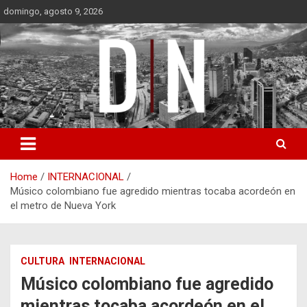
Skip
domingo, agosto 9, 2026
to
content
Diámetro Noticias
Home
INTERNACIONAL
Músico colombiano fue agredido mientras tocaba acordeón en
el metro de Nueva York
CULTURA
INTERNACIONAL
Músico colombiano fue agredido
mientras tocaba acordeón en el