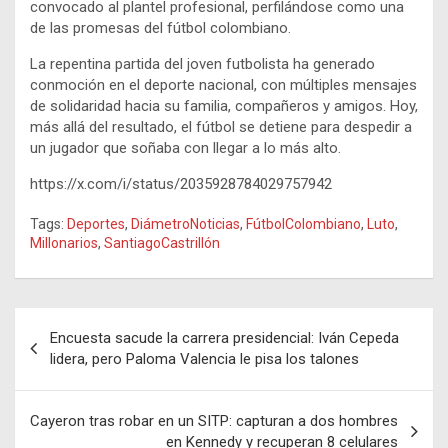
convocado al plantel profesional, perfilándose como una
de las promesas del fútbol colombiano.
La repentina partida del joven futbolista ha generado
conmoción en el deporte nacional, con múltiples mensajes
de solidaridad hacia su familia, compañeros y amigos. Hoy,
más allá del resultado, el fútbol se detiene para despedir a
un jugador que soñaba con llegar a lo más alto.
https://x.com/i/status/2035928784029757942
Tags:
Deportes
,
DiámetroNoticias
,
FútbolColombiano
,
Luto
,
Millonarios
,
SantiagoCastrillón
Navegación
Encuesta sacude la carrera presidencial: Iván Cepeda
de
lidera, pero Paloma Valencia le pisa los talones
entradas
Cayeron tras robar en un SITP: capturan a dos hombres
en Kennedy y recuperan 8 celulares