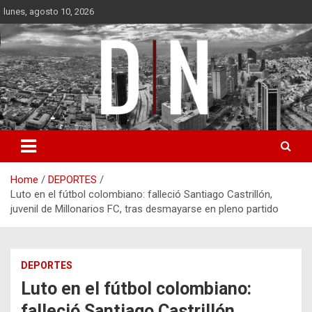
Skip
lunes, agosto 10, 2026
to
content
Diámetro Noticias
Home
DEPORTES
Luto en el fútbol colombiano: falleció Santiago Castrillón,
juvenil de Millonarios FC, tras desmayarse en pleno partido
DEPORTES
Luto en el fútbol colombiano:
falleció Santiago Castrillón,