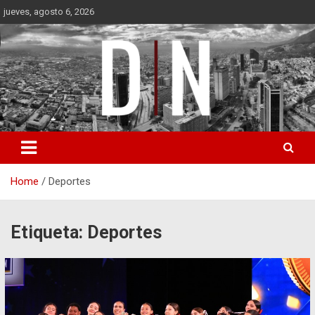
Skip
jueves, agosto 6, 2026
to
content
Diámetro Noticias
Home
Deportes
Etiqueta:
Deportes