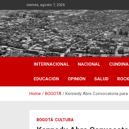
Skip
viernes, agosto 7, 2026
to
content
INTERNACIONAL
NACIONAL
CUNDIN
EDUCACIÓN
OPINIÓN
SALUD
ROCK
Home
BOGOTÁ
Kennedy Abre Convocatoria para A
BOGOTÁ
CULTURA