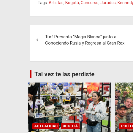
Tags:
Artistas
,
Bogotá
,
Concurso
,
Jurados
,
Kenned
Navegación
Turf Presenta “Magia Blanca” junto a
de
Conociendo Rusia y Regresa al Gran Rex
entradas
Tal vez te las perdiste
ACTUALIDAD
BOGOTÁ
POLÍT