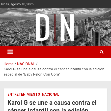
Skip
lunes, agosto 10, 2026
to
content
Diámetro Noticias
Home
NACIONAL
Karol G se une a causa contra el cáncer infantil con la edición
especial de “Baby Pelón Con Cora”
ENTRETENIMIENTO
NACIONAL
Karol G se une a causa contra el
cáncer infantil con la edición