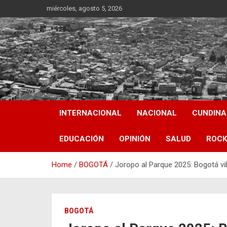
Skip
miércoles, agosto 5, 2026
to
content
INTERNACIONAL
NACIONAL
CUNDIN
EDUCACIÓN
OPINIÓN
SALUD
ROCK
Home
BOGOTÁ
Joropo al Parque 2025: Bogotá vib
BOGOTÁ