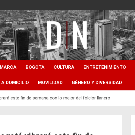
Diámetro Noticias
AMARCA
BOGOTÁ
CULTURA
ENTRETENIMIENTO
 A DOMICILIO
MOVILIDAD
GÉNERO Y DIVERSIDAD
rará este fin de semana con lo mejor del folclor llanero