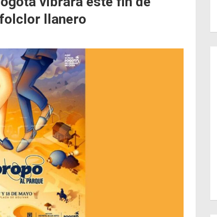
ogotá vibrará este fin de
olclor llanero