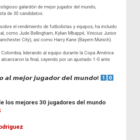
estigioso galardón de mejor jugador del mundo,
sta de 30 candidatos.
sobre el rendimiento de futbolistas y equipos, ha incluido
al, como Jude Bellingham, Kylian Mbappé, Vinicius Junior
(Manchester City), así como Harry Kane (Bayern Múnich).
 Colombia, liderando al equipo durante la Copa América
lcanzaron la final, cayendo por un ajustado 1-0 ante
𝙤 𝙖𝙡 𝙢𝙚𝙟𝙤𝙧 𝙟𝙪𝙜𝙖𝙙𝙤𝙧 𝙙𝙚𝙡 𝙢𝙪𝙣𝙙𝙤!
 de los mejores 30 jugadores del mundo
S
odriguez