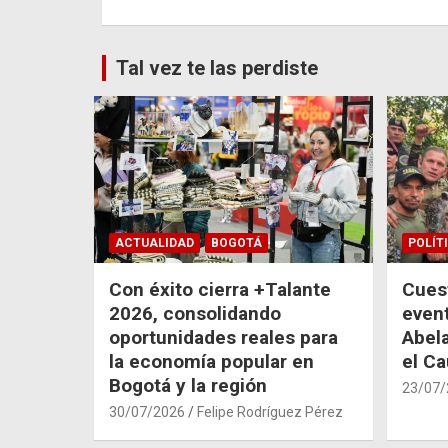
entradas
Tal vez te las perdiste
ACTUALIDAD
BOGOTÁ
POLÍT
Con éxito cierra +Talante
Cuest
2026, consolidando
even
oportunidades reales para
Abela
la economía popular en
el C
Bogotá y la región
23/07/
30/07/2026
Felipe Rodríguez Pérez