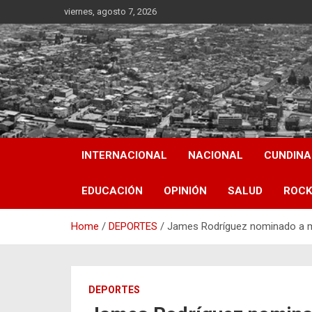
Skip
viernes, agosto 7, 2026
to
content
INTERNACIONAL
NACIONAL
CUNDIN
EDUCACIÓN
OPINIÓN
SALUD
ROCK
Home
DEPORTES
James Rodríguez nominado a me
DEPORTES