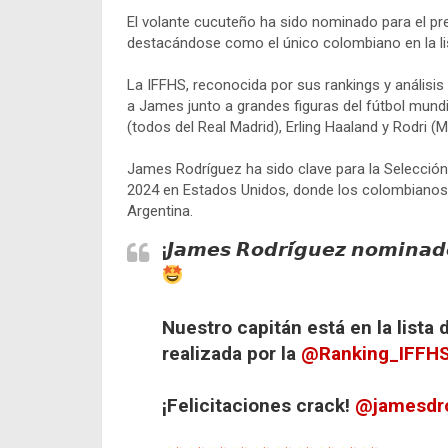
El volante cucuteño ha sido nominado para el pr
destacándose como el único colombiano en la li
La IFFHS, reconocida por sus rankings y análisis 
a James junto a grandes figuras del fútbol mundi
(todos del Real Madrid), Erling Haaland y Rodri 
James Rodríguez ha sido clave para la Selección
2024 en Estados Unidos, donde los colombianos a
Argentina.
¡𝙅𝙖𝙢𝙚𝙨 𝙍𝙤𝙙𝙧𝙞́𝙜𝙪𝙚𝙯 𝙣𝙤𝙢𝙞𝙣𝙖𝙙
Nuestro capitán está en la lista
realizada por la
@Ranking_IFFH
¡Felicitaciones crack!
@jamesdr