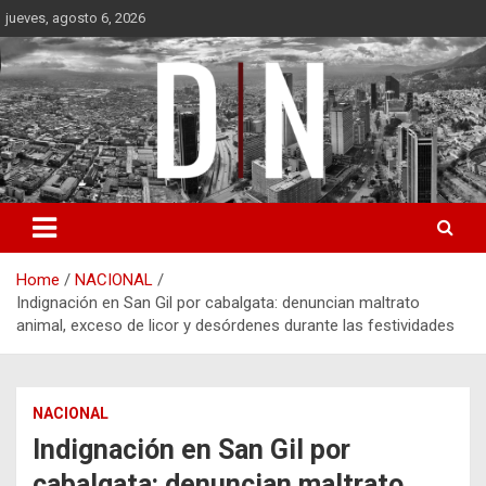
Skip
jueves, agosto 6, 2026
to
content
Diámetro Noticias
Home
NACIONAL
Indignación en San Gil por cabalgata: denuncian maltrato
animal, exceso de licor y desórdenes durante las festividades
NACIONAL
Indignación en San Gil por
cabalgata: denuncian maltrato