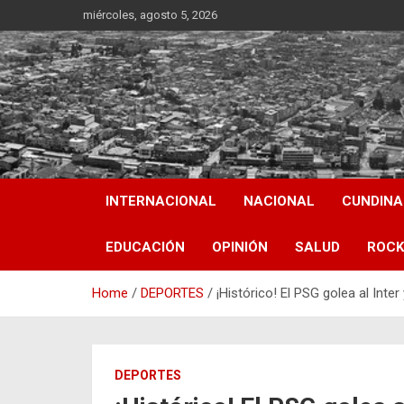
Skip
miércoles, agosto 5, 2026
to
content
INTERNACIONAL
NACIONAL
CUNDIN
EDUCACIÓN
OPINIÓN
SALUD
ROCK
Home
DEPORTES
¡Histórico! El PSG golea al Int
DEPORTES