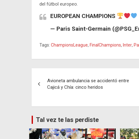
del fútbol europeo.
EUROPEAN CHAMPIONS
— Paris Saint-Germain (@PSG_E
Tags:
ChampionsLeague
,
FinalChampions
,
Inter
,
Pa
Navegación
Avioneta ambulancia se accidentó entre
de
Cajicá y Chía: cinco heridos
entradas
Tal vez te las perdiste