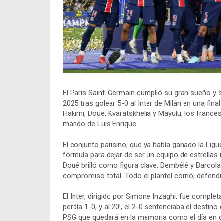
El Paris Saint-Germain cumplió su gran sueño 
2025 tras golear 5-0 al Inter de Milán en una fin
Hakimi, Doue, Kvaratskhelia y Mayulu, los france
mando de Luis Enrique.
El conjunto parisino, que ya había ganado la Ligu
fórmula para dejar de ser un equipo de estrellas i
Doué brilló como figura clave, Dembélé y Barcol
compromiso total. Todo el plantel corrió, defend
El Inter, dirigido por Simone Inzaghi, fue comple
perdía 1-0, y al 20’, el 2-0 sentenciaba el destin
PSG que quedará en la memoria como el día en qu