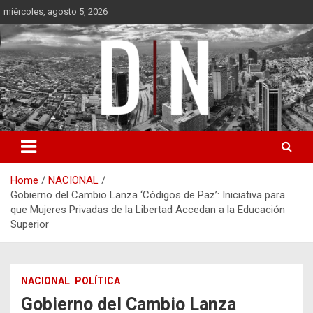
Skip
miércoles, agosto 5, 2026
to
content
Diámetro Noticias
Home
NACIONAL
Gobierno del Cambio Lanza ‘Códigos de Paz’: Iniciativa para
que Mujeres Privadas de la Libertad Accedan a la Educación
Superior
NACIONAL
POLÍTICA
Gobierno del Cambio Lanza