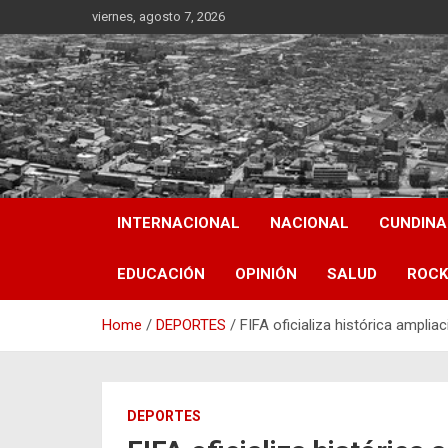
Skip
viernes, agosto 7, 2026
to
content
INTERNACIONAL
NACIONAL
CUNDIN
EDUCACIÓN
OPINIÓN
SALUD
ROCK
Home
DEPORTES
FIFA oficializa histórica ampli
DEPORTES