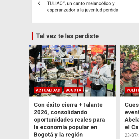
de
TULIAO’”, un canto melancólico y
esperanzador a la juventud perdida
entradas
Tal vez te las perdiste
ACTUALIDAD
BOGOTÁ
POLÍT
Con éxito cierra +Talante
Cuest
2026, consolidando
even
oportunidades reales para
Abela
la economía popular en
el C
Bogotá y la región
23/07/