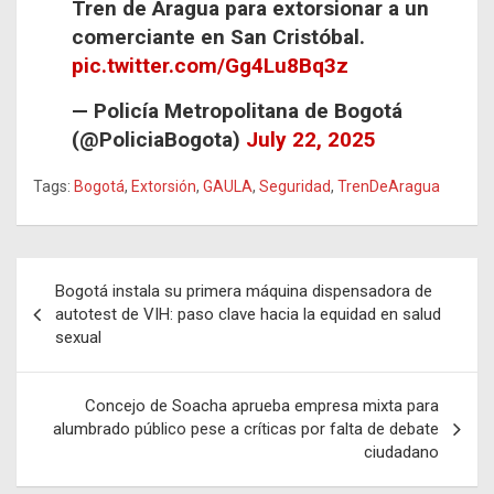
Tren de Aragua para extorsionar a un
comerciante en San Cristóbal.
pic.twitter.com/Gg4Lu8Bq3z
— Policía Metropolitana de Bogotá
(@PoliciaBogota)
July 22, 2025
Tags:
Bogotá
,
Extorsión
,
GAULA
,
Seguridad
,
TrenDeAragua
Navegación
Bogotá instala su primera máquina dispensadora de
de
autotest de VIH: paso clave hacia la equidad en salud
sexual
entradas
Concejo de Soacha aprueba empresa mixta para
alumbrado público pese a críticas por falta de debate
ciudadano