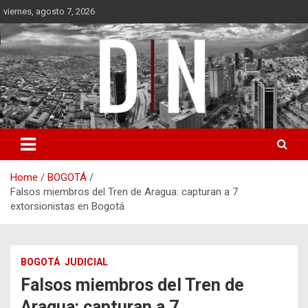
Skip
viernes, agosto 7, 2026
to
content
Diámetro Noticias
Home
BOGOTÁ
Falsos miembros del Tren de Aragua: capturan a 7
extorsionistas en Bogotá
BOGOTÁ
JUDICIAL
Falsos miembros del Tren de
Aragua: capturan a 7