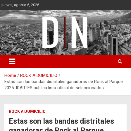
Skip
jueves, agosto 6, 2026
to
content
Diámetro Noticias
Home
ROCK A DOMICILIO
Estas son las bandas distritales ganadoras de Rock al Parque
2025: IDARTES publica lista oficial de seleccionados
ROCK A DOMICILIO
Estas son las bandas distritales
ganadoras de Rock al Parque