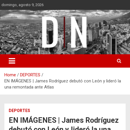
Skip
domingo, agosto 9, 2026
to
content
Diámetro Noticias
Home
DEPORTES
EN IMÁGENES | James Rodríguez debutó con León y lideró la
una remontada ante Atlas
DEPORTES
EN IMÁGENES | James Rodríguez
debutó con León y lideró la una