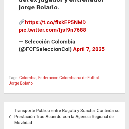
𝗝𝗼𝗿𝗴𝗲 𝗕𝗼𝗹𝗮𝗻̃𝗼.
https://t.co/flxkEP5NMD
pic.twitter.com/fjsf9n7688
— Selección Colombia
(@FCFSeleccionCol)
April 7, 2025
Tags:
Colombia
,
Federación Colombiana de Futbol
,
Jorge Bolaño
Navegación
Transporte Público entre Bogotá y Soacha: Continúa su
de
Prestación Tras Acuerdo con la Agencia Regional de
Movilidad
entradas