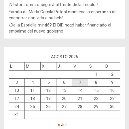
¡Néstor Lorenzo seguirá al frente de la Tricolor!
Familia de María Camila Potosí mantiene la esperanza de
encontrar con vida a su bebé
¿De la Espriella mintió? El BID negó haber financiado el
empalme del nuevo gobierno
AGOSTO 2026
L
M
X
J
V
S
D
1
2
3
4
5
6
7
8
9
10
11
12
13
14
15
16
17
18
19
20
21
22
23
24
25
26
27
28
29
30
31
« Jul