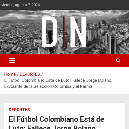
Skip
viernes, agosto 7, 2026
to
content
Diámetro Noticias
Home
DEPORTES
El Fútbol Colombiano Está de Luto: Fallece Jorge Bolaño,
Exvolante de la Selección Colombia y el Parma
DEPORTES
El Fútbol Colombiano Está de
Luto: Fallece Jorge Bolaño,