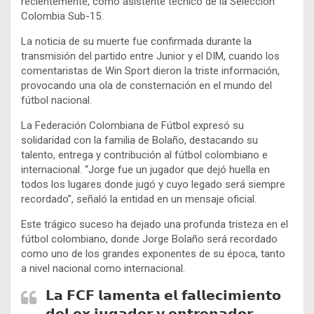
recientemente, como asistente técnico de la Selección
Colombia Sub-15.
La noticia de su muerte fue confirmada durante la
transmisión del partido entre Junior y el DIM, cuando los
comentaristas de Win Sport dieron la triste información,
provocando una ola de consternación en el mundo del
fútbol nacional.
La Federación Colombiana de Fútbol expresó su
solidaridad con la familia de Bolaño, destacando su
talento, entrega y contribución al fútbol colombiano e
internacional. “Jorge fue un jugador que dejó huella en
todos los lugares donde jugó y cuyo legado será siempre
recordado”, señaló la entidad en un mensaje oficial.
Este trágico suceso ha dejado una profunda tristeza en el
fútbol colombiano, donde Jorge Bolaño será recordado
como uno de los grandes exponentes de su época, tanto
a nivel nacional como internacional.
𝗟𝗮 𝗙𝗖𝗙 𝗹𝗮𝗺𝗲𝗻𝘁𝗮 𝗲𝗹 𝗳𝗮𝗹𝗹𝗲𝗰𝗶𝗺𝗶𝗲𝗻𝘁𝗼
𝗱𝗲𝗹 𝗲𝘅 𝗷𝘂𝗴𝗮𝗱𝗼𝗿 𝘆 𝗲𝗻𝘁𝗿𝗲𝗻𝗮𝗱𝗼𝗿