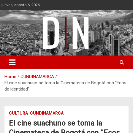
Skip
jueves, agosto 6, 2026
to
content
Diámetro Noticias
Home
CUNDINAMARCA
El cine suachuno se toma la Cinemateca de Bogotá con “Ecos
de identidad”
CULTURA
CUNDINAMARCA
El cine suachuno se toma la
Cinemateca de Bogotá con “Ecos