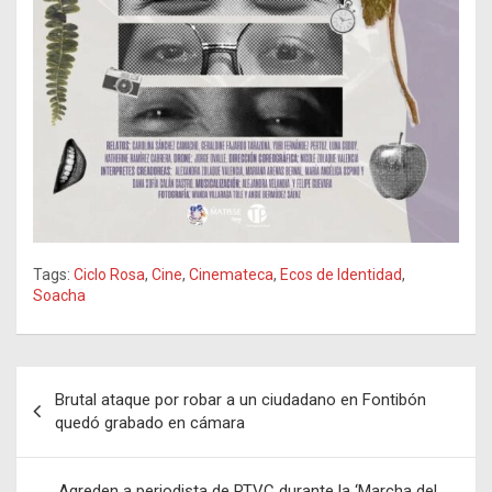
Tags:
Ciclo Rosa
,
Cine
,
Cinemateca
,
Ecos de Identidad
,
Soacha
Navegación
Brutal ataque por robar a un ciudadano en Fontibón
de
quedó grabado en cámara
entradas
Agreden a periodista de RTVC durante la ‘Marcha del