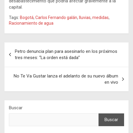
desabastecimiento que podría afectar gravemente a la
capital.
Tags:
Bogotá
,
Carlos Fernando galán
,
lluvias
,
medidas
,
Racionamiento de agua
Navegación
Petro denuncia plan para asesinarlo en los próximos
de
tres meses: “La orden está dada”
entradas
No Te Va Gustar lanza el adelanto de su nuevo álbum
en vivo
Buscar
Buscar