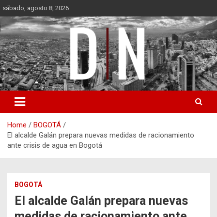
Skip
sábado, agosto 8, 2026
to
content
Diámetro Noticias
Home
BOGOTÁ
El alcalde Galán prepara nuevas medidas de racionamiento
ante crisis de agua en Bogotá
BOGOTÁ
El alcalde Galán prepara nuevas
medidas de racionamiento ante