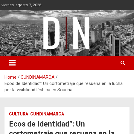
Skip
viernes, agosto 7, 2026
to
content
Diámetro Noticias
Home
CUNDINAMARCA
Ecos de Identidad”: Un cortometraje que resuena en la lucha
por la visibilidad lésbica en Soacha
CULTURA
CUNDINAMARCA
Ecos de Identidad”: Un
cortometraje que resuena en la