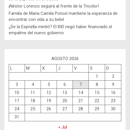
¡Néstor Lorenzo seguirá al frente de la Tricolor!
Familia de María Camila Potosí mantiene la esperanza de
encontrar con vida a su bebé
¿De la Espriella mintió? El BID negó haber financiado el
empalme del nuevo gobierno
AGOSTO 2026
L
M
X
J
V
S
D
1
2
3
4
5
6
7
8
9
10
11
12
13
14
15
16
17
18
19
20
21
22
23
24
25
26
27
28
29
30
31
« Jul