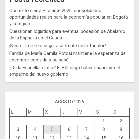
Con éxito cierra +Talante 2026, consolidando
oportunidades reales para la economía popular en Bogotá
y la región
Cuestionan logística para eventual posesión de Abelardo
de la Espriella en el Cauca
¡Néstor Lorenzo seguirá al frente de la Tricolor!
Familia de María Camila Potosí mantiene la esperanza de
encontrar con vida a su bebé
¿De la Espriella mintió? El BID negó haber financiado el
empalme del nuevo gobierno
AGOSTO 2026
L
M
X
J
V
S
D
1
2
3
4
5
6
7
8
9
10
11
12
13
14
15
16