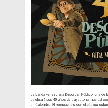
La banda venezolana Desorden Público, una de la
celebrará sus 40 años de trayectoria musical con
en Colombia. El reencuentro con el público colom