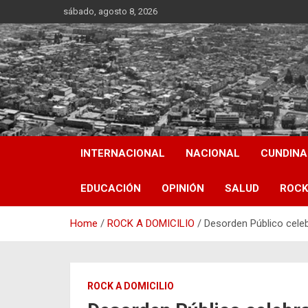
Skip
sábado, agosto 8, 2026
to
content
INTERNACIONAL
NACIONAL
CUNDIN
EDUCACIÓN
OPINIÓN
SALUD
ROCK
Home
ROCK A DOMICILIO
Desorden Público cele
ROCK A DOMICILIO