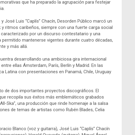
morativas que ha preparado la agrupación para festejar
ia.
y José Luis “Caplís” Chacín, Desorden Público marcó un
ck y ritmos caribeños, siempre con una fuerte carga social
an caracterizado por un discurso contestatario y una
ha permitido mantenerse vigentes durante cuatro décadas,
te y más allá.
uentra desarrollando una ambiciosa gira internacional
entre ellas Ámsterdam, París, Berlín y Madrid. En las
ca Latina con presentaciones en Panamá, Chile, Uruguay
o de dos importantes proyectos discográficos. El
 que recopila sus éxitos más emblemáticos grabados
a All-Ska”, una producción que rinde homenaje a la salsa
siones de temas de artistas como Rubén Blades, Celia
racio Blanco (voz y guitarra), José Luis “Caplís” Chacín