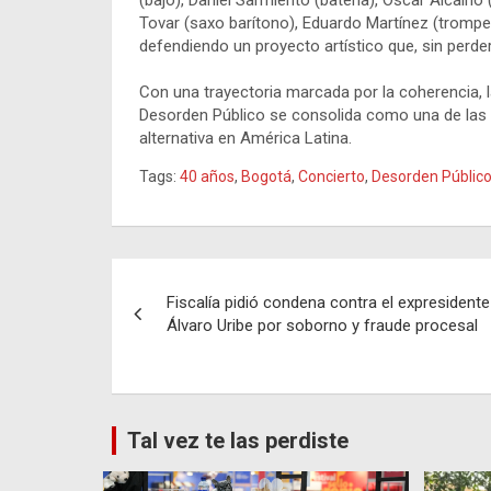
(bajo), Daniel Sarmiento (batería), Oscar Alcaíno
Tovar (saxo barítono), Eduardo Martínez (trompet
defendiendo un proyecto artístico que, sin perde
Con una trayectoria marcada por la coherencia, l
Desorden Público se consolida como una de las 
alternativa en América Latina.
Tags:
40 años
,
Bogotá
,
Concierto
,
Desorden Públic
Navegación
Fiscalía pidió condena contra el expresidente
de
Álvaro Uribe por soborno y fraude procesal
entradas
Tal vez te las perdiste